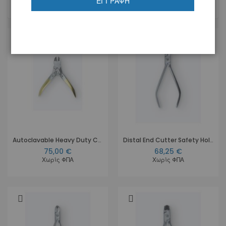
ΕΓΓΡΑΦΉ
7
Προϊόντα
Autoclavable Heavy Duty Cutter with T.C. tips (Mauns)
Distal End Cutter Safety Hold with T.C. tips
75,00 €
68,25 €
Χωρίς ΦΠΑ
Χωρίς ΦΠΑ