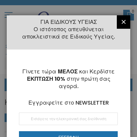
Μετάβαση
στο
περιεχόμενο
0
ΓΙΑ ΕΙΔΙΚΟΎΣ ΥΓΕΊΑΣ
ΚΛΕΊ
Ο ιστότοπος απευθύνεται
αποκλειστικά σε Ειδικούς Υγείας.
2108145775
- 6 Τηλεφωνική Εξυπηρέτηση
-
Κλειστά
6 - 21 Αυγούστου
-
ΑΝ
Γίνετε τώρα
ΜΕΛΟΣ
και Κερδίστε
ΕΚΠΤΩΣΗ 10%
στην πρώτη σας
ΟΡΘΟΔΟΝΤΙΚΑ
αγορά.
ΚΌΠΤΕΣ
Εγγραφείτε στο NEWSLETTER
Εγγραφή
ΑΓΟΡΆ ΚΑΤΆ
Φθί
Ταξινόμηση κατά
στο
ταξ
Ενημερωτικό
Δελτίο: