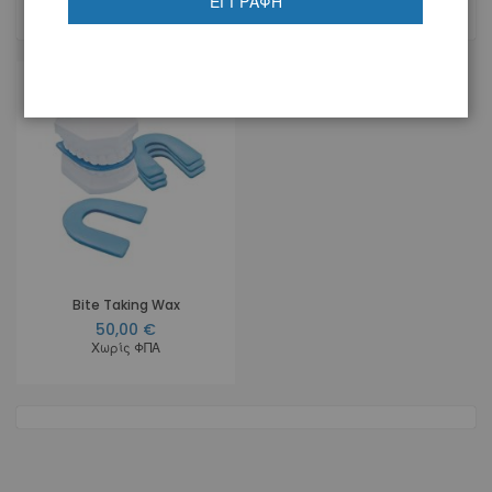
ΕΓΓΡΑΦΉ
1
Προϊόν
Bite Taking Wax
50,00 €
Χωρίς ΦΠΑ