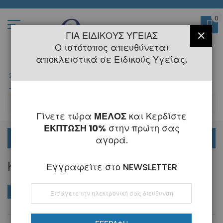
Μετάβαση
στο
περιεχόμενο
0
ΓΙΑ ΕΙΔΙΚΟΎΣ ΥΓΕΊΑΣ
ΚΛΕΊ
Ο ιστότοπος απευθύνεται
αποκλειστικά σε Ειδικούς Υγείας.
2108145775
- 6 Τηλεφωνική Εξυπηρέτηση
-
Κλειστά
6 - 21 Αυγούστου
-
ΑΝ
Γίνετε τώρα
ΜΕΛΟΣ
και Κερδίστε
ΕΚΠΤΩΣΗ 10%
στην πρώτη σας
ΟΡΘΟΔΟΝΤΙΚΑ
αγορά.
ΚΕΡΊ ΣΎΓΚΛΕΙΣΗΣ
Εγγραφείτε στο NEWSLETTER
Εγγραφή
ΑΓΟΡΆ ΚΑΤΆ
Φθί
Ταξινόμηση κατά
στο
ταξ
Ενημερωτικό
Δελτίο: