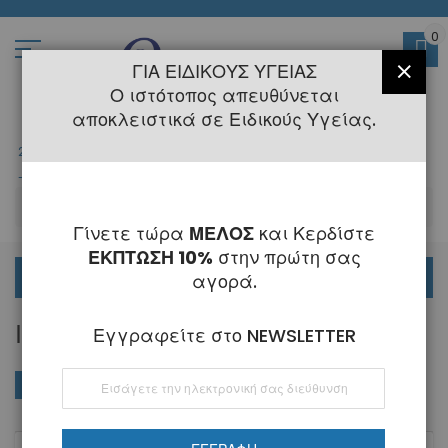
Μετάβαση
στο
περιεχόμενο
0
ΓΙΑ ΕΙΔΙΚΟΎΣ ΥΓΕΊΑΣ
ΚΛΕΊ
Ο ιστότοπος απευθύνεται
αποκλειστικά σε Ειδικούς Υγείας.
2108145775
- 6 Τηλεφωνική Εξυπηρέτηση
-
Κλειστά
6 - 21 Αυγούστου
-
ΑΝ
Γίνετε τώρα
ΜΕΛΟΣ
και Κερδίστε
ΕΚΠΤΩΣΗ 10%
στην πρώτη σας
ΟΡΘΟΔΟΝΤΙΚΑ
αγορά.
ΙΑΤΡΟΎ-ΑΣΘΕΝΟΎΣ
Εγγραφείτε στο NEWSLETTER
Εγγραφή
ΑΓΟΡΆ ΚΑΤΆ
Φθί
Ταξινόμηση κατά
στο
ταξ
Ενημερωτικό
Δελτίο: