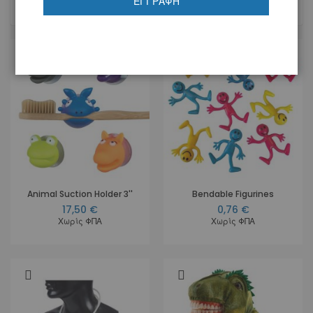
ΕΓΓΡΑΦΉ
Στοιχεία
1
-
20
από
37
Animal Suction Holder 3''
Bendable Figurines
17,50 €
0,76 €
Χωρίς ΦΠΑ
Χωρίς ΦΠΑ