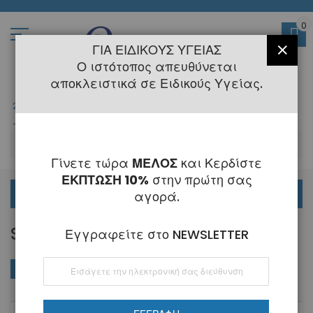
Μετάβαση
στο
περιεχόμενο
0
ΓΙΑ ΕΙΔΙΚΟΎΣ ΥΓΕΊΑΣ
ΚΛΕΊ
Ο ιστότοπος απευθύνεται
αποκλειστικά σε Ειδικούς Υγείας.
2108145775
- 6 Τηλεφωνική Εξυπηρέτηση
-
Κλειστά
6 - 21 Αυγούστου
-
ΑΝ
Γίνετε τώρα
ΜΕΛΟΣ
και Κερδίστε
ΕΚΠΤΩΣΗ 10%
στην πρώτη σας
ΟΡΘΟΔΟΝΤΙΚΑ
αγορά.
STICKY ΚΕΡΊ
Εγγραφείτε στο NEWSLETTER
Εγγραφή
ΑΓΟΡΆ ΚΑΤΆ
Φθί
Ταξινόμηση κατά
στο
ταξ
Ενημερωτικό
Δελτίο: