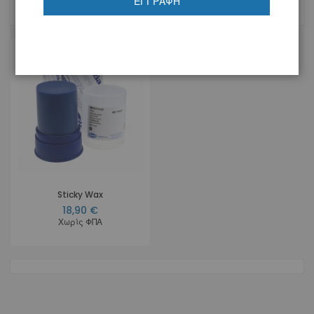
ΕΓΓΡΑΦΉ
1
Προϊόν
Sticky Wax
18,90 €
Χωρίς ΦΠΑ