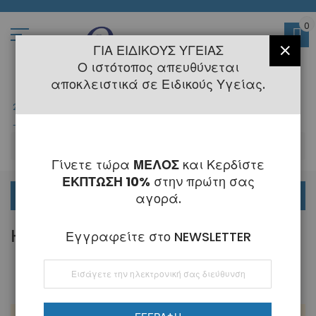
Μετάβαση
στο
περιεχόμενο
0
ΓΙΑ ΕΙΔΙΚΟΎΣ ΥΓΕΊΑΣ
ΚΛΕΊ
Ο ιστότοπος απευθύνεται
αποκλειστικά σε Ειδικούς Υγείας.
2108145775
- 6 Τηλεφωνική Εξυπηρέτηση
-
Κλειστά
6 - 21 Αυγούστου
-
ΑΝ
Γίνετε τώρα
ΜΕΛΟΣ
και Κερδίστε
ΕΚΠΤΩΣΗ 10%
στην πρώτη σας
ΟΡΘΟΔΟΝΤΙΚΑ
αγορά.
HEAVY DUTY HARD WIRE CUTTER
Εγγραφείτε στο NEWSLETTER
Εγγραφή
στο
Ενημερωτικό
Δελτίο: