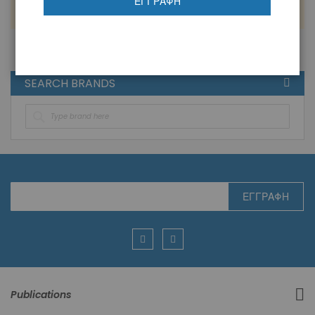
ΕΓΓΡΑΦΉ
Δεν μπορούμε να βρούμε προϊόντα που να ταιριάζουν
στην επιλογή.
SEARCH BRANDS
Εγγραφή
ΕΓΓΡΑΦΉ
στο
Ενημερωτικό
Δελτίο:
Publications