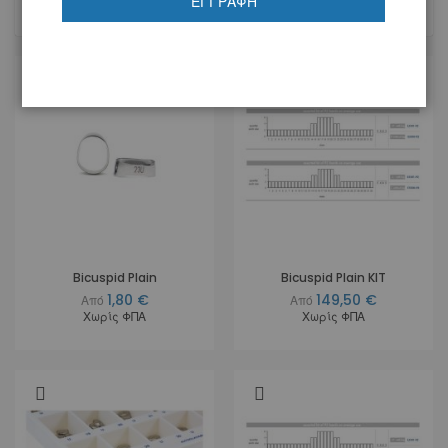
ΕΓΓΡΑΦΉ
7
Προϊόντα
Bicuspid Plain
Bicuspid Plain KIT
1,80 €
149,50 €
Από
Από
Χωρίς ΦΠΑ
Χωρίς ΦΠΑ