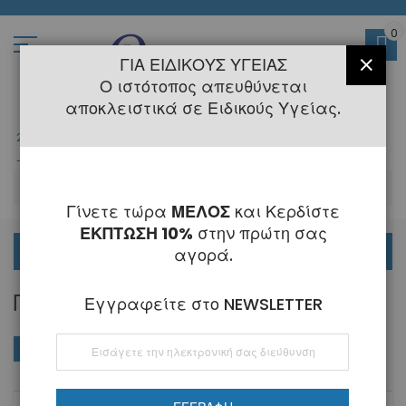
Μετάβαση
στο
περιεχόμενο
0
ΓΙΑ ΕΙΔΙΚΟΎΣ ΥΓΕΊΑΣ
ΚΛΕΊ
Ο ιστότοπος απευθύνεται
αποκλειστικά σε Ειδικούς Υγείας.
2108145775
- 6 Τηλεφωνική Εξυπηρέτηση
-
Κλειστά
6 - 21 Αυγούστου
-
ΑΝ
Γίνετε τώρα
ΜΕΛΟΣ
και Κερδίστε
ΕΚΠΤΩΣΗ 10%
στην πρώτη σας
ΟΡΘΟΔΟΝΤΙΚΑ
αγορά.
ΠΡΟΓΟΜΦΊΩΝ
Εγγραφείτε στο NEWSLETTER
Εγγραφή
ΑΓΟΡΆ ΚΑΤΆ
Φθί
Ταξινόμηση κατά
στο
ταξ
Ενημερωτικό
Δελτίο: