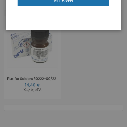
ΕΓΓΡΑΦΉ
1
Προϊόν
Flux for Solders R0222-00/223-00/224-00
14,40 €
Χωρίς ΦΠΑ