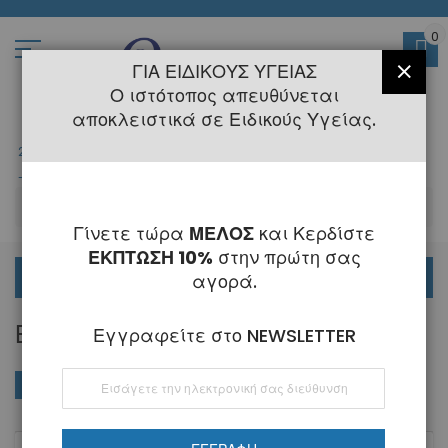
Μετάβαση
στο
περιεχόμενο
0
ΓΙΑ ΕΙΔΙΚΟΎΣ ΥΓΕΊΑΣ
ΚΛΕΊ
Ο ιστότοπος απευθύνεται
αποκλειστικά σε Ειδικούς Υγείας.
2108145775
- 6 Τηλεφωνική Εξυπηρέτηση
-
Κλειστά
6 - 21 Αυγούστου
-
ΑΝ
Γίνετε τώρα
ΜΕΛΟΣ
και Κερδίστε
ΕΚΠΤΩΣΗ 10%
στην πρώτη σας
ΟΡΘΟΔΟΝΤΙΚΑ
αγορά.
ΒΌΡΑΚΑΣ
Εγγραφείτε στο NEWSLETTER
Εγγραφή
ΑΓΟΡΆ ΚΑΤΆ
Φθί
Ταξινόμηση κατά
στο
ταξ
Ενημερωτικό
Δελτίο: