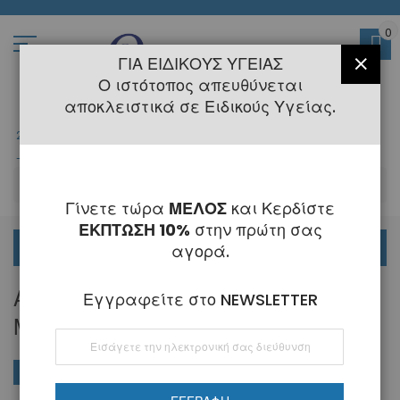
Μετάβαση
στο
περιεχόμενο
0
ΓΙΑ ΕΙΔΙΚΟΎΣ ΥΓΕΊΑΣ
ΚΛΕΊ
Ο ιστότοπος απευθύνεται
αποκλειστικά σε Ειδικούς Υγείας.
2108145775
- 6 Τηλεφωνική Εξυπηρέτηση
-
Κλειστά
6 - 21 Αυγούστου
-
ΑΝ
Γίνετε τώρα
ΜΕΛΟΣ
και Κερδίστε
ΕΚΠΤΩΣΗ 10%
στην πρώτη σας
ΟΡΘΟΔΟΝΤΙΚΑ
αγορά.
ΑΝΤΑΛΛΑΚΤΙΚΆ ΓΙΑ Τ1567-00 ΣΈΓΑ
Εγγραφείτε στο NEWSLETTER
ΜΕΤΆΛΛΟΥ
Εγγραφή
στο
Ενημερωτικό
ΑΓΟΡΆ ΚΑΤΆ
Φθί
Ταξινόμηση κατά
Δελτίο:
ταξ