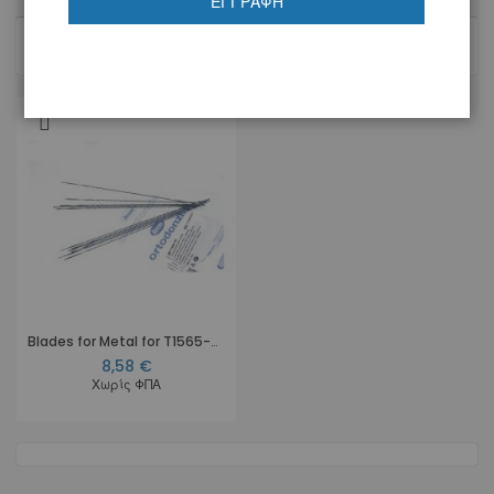
ΕΓΓΡΑΦΉ
1
Προϊόν
Blades for Metal for T1565-00
8,58 €
Χωρίς ΦΠΑ