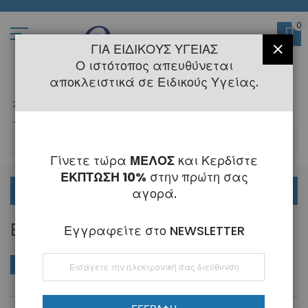
Μετάβαση
στο
περιεχόμενο
0
ΓΙΑ ΕΙΔΙΚΟΎΣ ΥΓΕΊΑΣ
ΚΛΕΊ
Ο ιστότοπος απευθύνεται
αποκλειστικά σε Ειδικούς Υγείας.
2108145775
- 6 Τηλεφωνική Εξυπηρέτηση
-
Κλειστά
6 - 21 Αυγούστου
-
ΑΝ
Γίνετε τώρα
ΜΕΛΟΣ
και Κερδίστε
ΕΚΠΤΩΣΗ 10%
στην πρώτη σας
ΟΡΘΟΔΟΝΤΙΚΑ
αγορά.
ΕΞΑΡΤΉΜΑΤΑ ΤΌΞΩΝ
Εγγραφείτε στο NEWSLETTER
Εγγραφή
ΑΓΟΡΆ ΚΑΤΆ
Φθί
Ταξινόμηση κατά
στο
ταξ
Ενημερωτικό
Δελτίο: