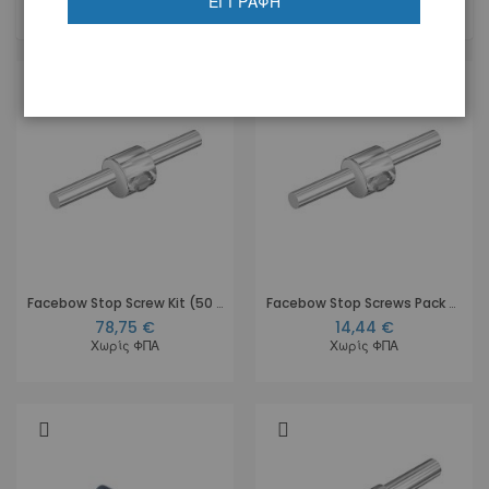
ΕΓΓΡΑΦΉ
4
Προϊόντα
Facebow Stop Screw Kit (50 stop screws and 1 screw driver)
Facebow Stop Screws Pack of 10 pcs
78,75 €
14,44 €
Χωρίς ΦΠΑ
Χωρίς ΦΠΑ