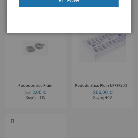
ΕΓΓΡΑΦΉ
3
Προϊόντα
Pedodontics Plain
Pedodontics Plain UPPER/LOWER Kit 100 pcs
2,00 €
205,00 €
Από
Χωρίς ΦΠΑ
Χωρίς ΦΠΑ