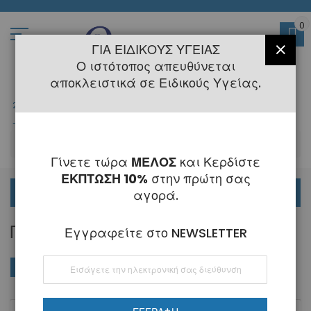
Μετάβαση
στο
περιεχόμενο
0
ΓΙΑ ΕΙΔΙΚΟΎΣ ΥΓΕΊΑΣ
ΚΛΕΊ
Ο ιστότοπος απευθύνεται
αποκλειστικά σε Ειδικούς Υγείας.
2108145775
- 6 Τηλεφωνική Εξυπηρέτηση
-
Κλειστά
6 - 21 Αυγούστου
-
ΑΝ
Γίνετε τώρα
ΜΕΛΟΣ
και Κερδίστε
ΕΚΠΤΩΣΗ 10%
στην πρώτη σας
ΟΡΘΟΔΟΝΤΙΚΑ
αγορά.
ΠΑΙΔΟΔΟΝΤΊΑΣ
Εγγραφείτε στο NEWSLETTER
Εγγραφή
ΑΓΟΡΆ ΚΑΤΆ
Φθί
Ταξινόμηση κατά
στο
ταξ
Ενημερωτικό
Δελτίο: