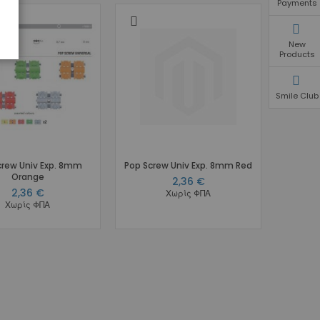
Payments
New
Products
Smile Club
crew Univ Exp. 8mm
Pop Screw Univ Exp. 8mm Red
Orange
2,36 €
2,36 €
Χωρίς ΦΠΑ
Χωρίς ΦΠΑ