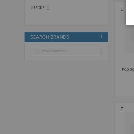
LEONE
στοιχείο
6
SEARCH BRANDS
Pop Sc