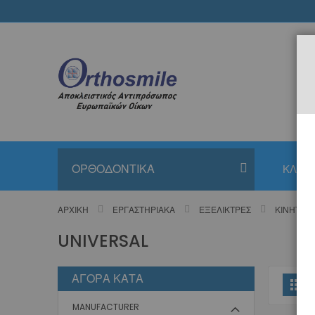
Μετάβαση
στο
περιεχόμενο
ΟΡΘΟΔΟΝΤΙΚΑ
ΚΛΙΝΙ
ΑΡΧΙΚΉ
ΕΡΓΑΣΤΗΡΙΑΚΆ
ΕΞΕΛΊΚΤΡΕΣ
ΚΙΝΗΤΈΣ
UNIVERSAL
ΑΓΟΡΆ ΚΑΤΆ
Π
Πλ
ω
MANUFACTURER