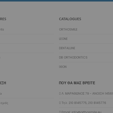
Hooks - Stops Αισθητικά
Hooks - Stops Μεταλλικά
Αγκύλες
RES
CATALOGUES
Ελαστικά
nts
ORTHOSMILE
Διαγναθικά/Εξωστοματικά
Προσδέσεις
LEONE
Αλυσίδες
DENTALLINE
Νήματα
Σωλήνες Προστασίας
s
DB ORTHODONTICS
Διαχωριστικά
IXION
Διάφορα Ελαστικά
Latex Free
Αποθήκευση Ελαστικών
ΙΞΗ
ΠΟΥ ΘΑ ΜΑΣ ΒΡΕΊΤΕ
Εξωστοματικά - Lip Bumpers
Τόξα
ία
Λ. ΜΑΡΑΘΩΝΟΣ 79 - ΑΝΟΙΞΗ 1456
Plain
 εμάς
Τηλ: 210 8145775, 210 8145776
Με Αγκύλες
Email: info@orthosmile.eu
Με Αγκύλες και Hooks Ελαστικών