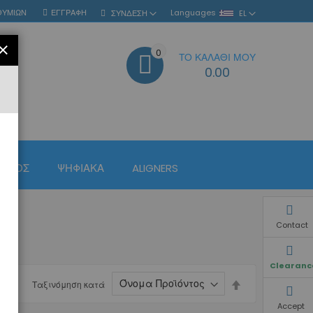
ΘΥΜΙΏΝ
ΕΓΓΡΑΦΉ
Languages
ΣΎΝΔΕΣΗ
EL
ΚΛΕΊΣΙΜΟ
0
ΤΟ ΚΑΛΆΘΙ ΜΟΥ
ΑΝΑΖΉΤΗΣΗ
0.00
ΙΣΜΌΣ
ΨΗΦΙΑΚΆ
ALIGNERS
Contact
Clearanc
Φθίνουσα
Ταξινόμηση κατά
ταξινόμηση
Accept