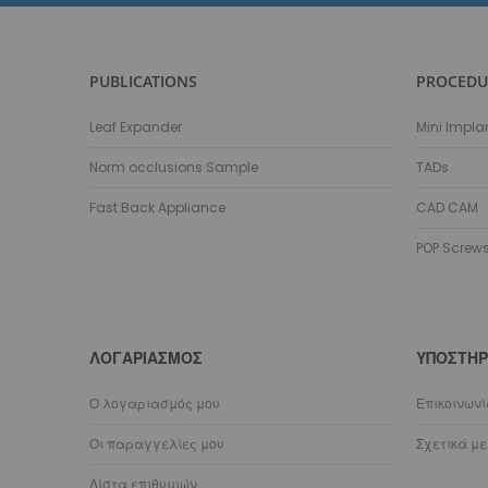
PUBLICATIONS
PROCEDU
Leaf Expander
Mini Impla
Norm occlusions Sample
TADs
Fast Back Appliance
CAD CAM
POP Screw
ΛΟΓΑΡΙΑΣΜΌΣ
ΥΠΟΣΤΉΡ
Ο λογαριασμός μου
Επικοινων
Οι παραγγελίες μου
Σχετικά με
Λίστα επιθυμιών