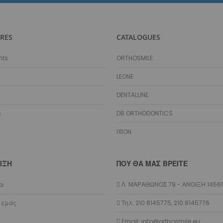
Hooks - Stops Αισθητικά
Hooks - Stops Μεταλλικά
Αγκύλες
RES
CATALOGUES
Ελαστικά
nts
ORTHOSMILE
Διαγναθικά/Εξωστοματικά
Προσδέσεις
LEONE
Αλυσίδες
DENTALLINE
Νήματα
Σωλήνες Προστασίας
s
DB ORTHODONTICS
Διαχωριστικά
IXION
Διάφορα Ελαστικά
Latex Free
Αποθήκευση Ελαστικών
ΙΞΗ
ΠΟΥ ΘΑ ΜΑΣ ΒΡΕΊΤΕ
Εξωστοματικά - Lip Bumpers
Τόξα
ία
Λ. ΜΑΡΑΘΩΝΟΣ 79 - ΑΝΟΙΞΗ 1456
Plain
 εμάς
Τηλ: 210 8145775, 210 8145776
Με Αγκύλες
Email: info@orthosmile.eu
Με Αγκύλες και Hooks Ελαστικών