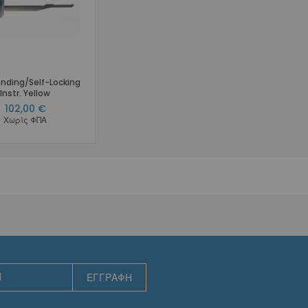
Αισθητικά
Γλωσσικά
Ειδικά Σύρματα
Αποθήκευση Συρμάτων
Marking Pencil
nding/Self-Locking
Instr. Yellow
Προσδέσεις - Ελατήρια - Αγκύλες - Stops
102,00 €
Μεταλλικές
Χωρίς ΦΠΑ
Αισθητικές
Μεταλλικά Ελατήρια
Διάνοιξης Κενών NiTi Spool
Διάνοιξης Κενών NiTi Straight
Διάνοιξης Κενών Stainless Steel
Κλεισίματος Κενών NiTi Spool
Κλεισίματος Κενών NiTi με Eyelets
Κλεισίματος Κενών NiTi με Eyelets & Σύρμα
Κλεισίματος Κενών Stainless Steel
ΕΓΓΡΑΦΉ
Molar Distalizing
Αισθητικά Ελατήρια