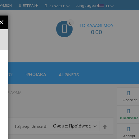
ΘΥΜΙΏΝ
ΕΓΓΡΑΦΉ
Languages
ΣΎΝΔΕΣΗ
EL
ΚΛΕΊΣΙΜΟ
0
ΤΟ ΚΑΛΆΘΙ ΜΟΥ
ΑΝΑΖΉΤΗΣΗ
0.00
ΙΣΜΌΣ
ΨΗΦΙΑΚΆ
ALIGNERS
Ο ΚΛΕΊΔΩΜΑ
Contact
Clearanc
Φθίνουσα
Ταξινόμηση κατά
ταξινόμηση
Accept