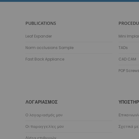
PUBLICATIONS
PROCEDU
Leaf Expander
Mini Impla
Norm occlusions Sample
TADs
Fast Back Appliance
CAD CAM
POP Screw
ΛΟΓΑΡΙΑΣΜΌΣ
ΥΠΟΣΤΉΡ
Ο λογαριασμός μου
Επικοινων
Οι παραγγελίες μου
Σχετικά με
Λίστα επιθυμιών