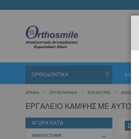
Μετάβαση
στο
περιεχόμενο
ΟΡΘΟΔΟΝΤΙΚΑ
ΚΛΙΝΙ
ΑΡΧΙΚΉ
ΕΡΓΑΣΤΗΡΙΑΚΆ
ΕΞΕΛΊΚΤΡΕΣ
ΒΟΗΘΉΜΑ
ΕΡΓΑΛΕΊΟ ΚΆΜΨΗΣ ΜΕ ΑΥΤΌΜ
ΑΓΟΡΆ ΚΑΤΆ
Π
Πλ
ω
MANUFACTURER