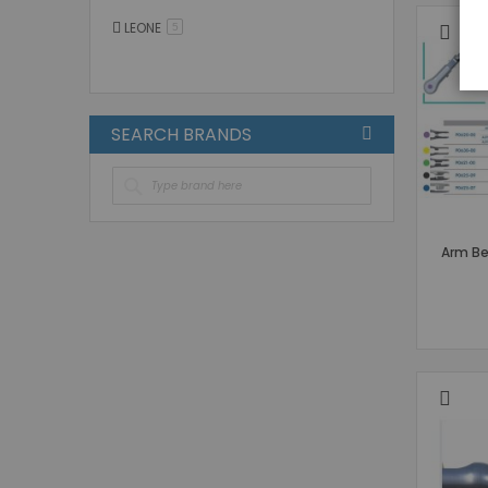
LEONE
στοιχείο
5
SEARCH BRANDS
Arm Be