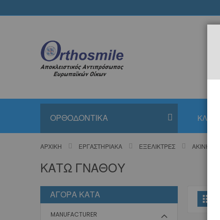
Μετάβαση
στο
περιεχόμενο
ΟΡΘΟΔΟΝΤΙΚΑ
ΚΛΙΝΙ
ΑΡΧΙΚΉ
ΕΡΓΑΣΤΗΡΙΑΚΆ
ΕΞΕΛΊΚΤΡΕΣ
ΑΚΊΝΗΤΕ
ΚΆΤΩ ΓΝΆΘΟΥ
ΑΓΟΡΆ ΚΑΤΆ
Π
Πλ
ω
MANUFACTURER