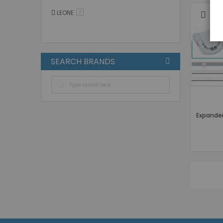
LEONE
στοιχείο
2
SEARCH BRANDS
Expander