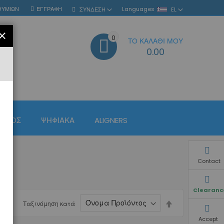
ΘΥΜΙΏΝ
ΕΓΓΡΑΦΉ
Languages
ΣΎΝΔΕΣΗ
EL
ΚΛΕΊΣΙΜΟ
0
ΤΟ ΚΑΛΆΘΙ ΜΟΥ
ΑΝΑΖΉΤΗΣΗ
0.00
ΙΣΜΌΣ
ΨΗΦΙΑΚΆ
ALIGNERS
Contact
Clearanc
Φθίνουσα
Ταξινόμηση κατά
ταξινόμηση
Accept