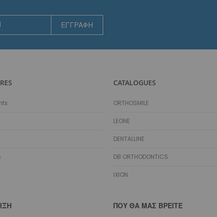
Αισθητικά
Γλωσσικά
ΕΓΓΡΑΦΉ
Ειδικά Σύρματα
Αποθήκευση Συρμάτων
Marking Pencil
Προσδέσεις - Ελατήρια - Αγκύλες - Stops
Μεταλλικές
RES
CATALOGUES
Αισθητικές
nts
ORTHOSMILE
Μεταλλικά Ελατήρια
Διάνοιξης Κενών NiTi Spool
LEONE
Διάνοιξης Κενών NiTi Straight
DENTALLINE
Διάνοιξης Κενών Stainless Steel
Κλεισίματος Κενών NiTi Spool
s
DB ORTHODONTICS
Κλεισίματος Κενών NiTi με Eyelets
IXION
Κλεισίματος Κενών NiTi με Eyelets & Σύρμα
Κλεισίματος Κενών Stainless Steel
Molar Distalizing
ΙΞΗ
ΠΟΥ ΘΑ ΜΑΣ ΒΡΕΊΤΕ
Αισθητικά Ελατήρια