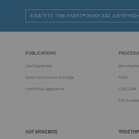
Εγγραφή
στο
Ενημερωτικό
Δελτίο:
PUBLICATIONS
PROCEDU
Leaf Expander
Mini Impla
Norm occlusions Sample
TADs
Fast Back Appliance
CAD CAM
POP Screw
ΛΟΓΑΡΙΑΣΜΌΣ
ΥΠΟΣΤΉΡ