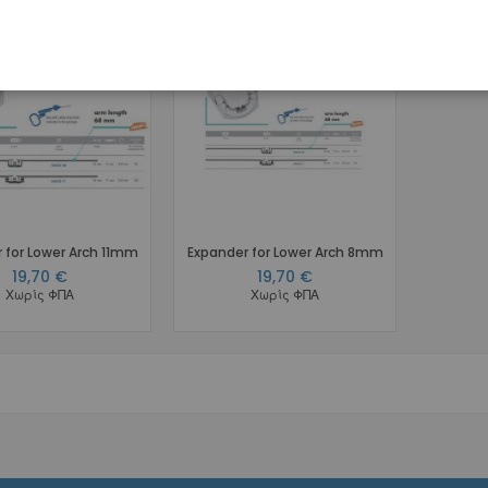
Συγκρατητικά
Αλυσίδες Έλξης
Δακτύλιοι - Εξαρτήματα
Calibra
Web
Calibra 2ων
Προγομφίων
Παιδοδοντίας
Αποθήκευση
 for Lower Arch 11mm
Expander for Lower Arch 8mm
Ρητίνες - Κονίες
19,70 €
19,70 €
Ρητίνες
Χωρίς ΦΠΑ
Χωρίς ΦΠΑ
Κονίες
Σύρματα
NiTi Super Elastic
NiTi Thermal
Stainless Steel
Αυστραλιανά
Πολύκλωνα