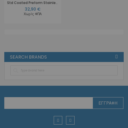
Std Coated Preform Stainless Steel Ligature Ties
32,90 €
Χωρίς ΦΠΑ
SEARCH BRANDS
Εγγραφή
ΕΓΓΡΑΦΉ
στο
Ενημερωτικό
Δελτίο: