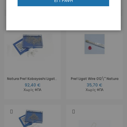
ΕΓΓΡΑΦΉ
5
Προϊόντα
Natura Pref Kobayashi Ligatures 014\"
Pref Ligat Wire 012\" Natura
92,40 €
35,70 €
Χωρίς ΦΠΑ
Χωρίς ΦΠΑ