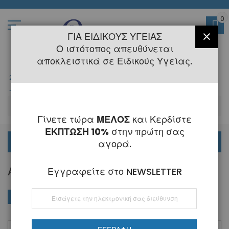
Μετάβαση
στο
περιεχόμενο
0
ΓΙΑ ΕΙΔΙΚΟΎΣ ΥΓΕΊΑΣ
ΚΛΕΊ
Ο ιστότοπος απευθύνεται
αποκλειστικά σε Ειδικούς Υγείας.
2108145775
- 6 Τηλεφωνική Εξυπηρέτηση
-
Κλειστά
6 - 21 Αυγούστου
-
ΑΝ
Γίνετε τώρα
ΜΕΛΟΣ
και Κερδίστε
ΕΚΠΤΩΣΗ 10%
στην πρώτη σας
ΟΡΘΟΔΟΝΤΙΚΑ
αγορά.
ΑΙΣΘΗΤΙΚΈΣ
Εγγραφείτε στο NEWSLETTER
Εγγραφή
ΑΓΟΡΆ ΚΑΤΆ
Φθί
Ταξινόμηση κατά
στο
ταξ
Ενημερωτικό
Δελτίο: