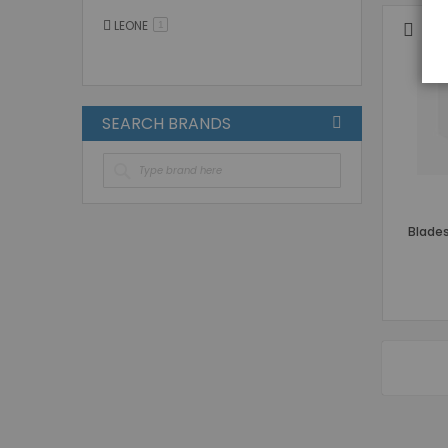
LEONE
στοιχείο
1
SEARCH BRANDS
Blades