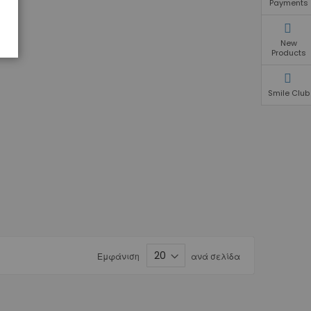
Payments
New
Products
Smile Club
Εμφάνιση
ανά σελίδα