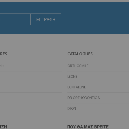
Αισθητικά
Γλωσσικά
ΕΓΓΡΑΦΉ
Ειδικά Σύρματα
Αποθήκευση Συρμάτων
Marking Pencil
Προσδέσεις - Ελατήρια - Αγκύλες - Stops
Μεταλλικές
RES
CATALOGUES
Αισθητικές
Μεταλλικά Ελατήρια
nts
ORTHOSMILE
Διάνοιξης Κενών NiTi Spool
LEONE
Διάνοιξης Κενών NiTi Straight
Διάνοιξης Κενών Stainless Steel
DENTALLINE
Κλεισίματος Κενών NiTi Spool
s
DB ORTHODONTICS
Κλεισίματος Κενών NiTi με Eyelets
Κλεισίματος Κενών NiTi με Eyelets & Σύρμα
IXION
Κλεισίματος Κενών Stainless Steel
Molar Distalizing
ΙΞΗ
ΠΟΥ ΘΑ ΜΑΣ ΒΡΕΊΤΕ
Αισθητικά Ελατήρια