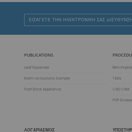
Εγγραφή
στο
Ενημερωτικό
Δελτίο:
PUBLICATIONS
PROCEDU
Leaf Expander
Mini Impla
Norm occlusions Sample
TADs
Fast Back Appliance
CAD CAM
POP Screw
ΛΟΓΑΡΙΑΣΜΌΣ
ΥΠΟΣΤΉΡ