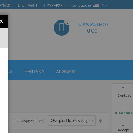
ΘΥΜΙΏΝ
ΕΓΓΡΑΦΉ
Languages
ΣΎΝΔΕΣΗ
EL
ΚΛΕΊΣΙΜΟ
0
ΤΟ ΚΑΛΆΘΙ ΜΟΥ
ΑΝΑΖΉΤΗΣΗ
0.00
ΙΣΜΌΣ
ΨΗΦΙΑΚΆ
ALIGNERS
Contact
Clearanc
Φθίνουσα
Ταξινόμηση κατά
ταξινόμηση
Accept