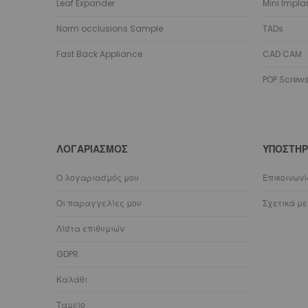
Leaf Expander
Mini Impla
Norm occlusions Sample
TADs
Fast Back Appliance
CAD CAM
POP Screw
ΛΟΓΑΡΙΑΣΜΌΣ
ΥΠΟΣΤΉΡ
Ο λογαριασμός μου
Επικοινων
Οι παραγγελίες μου
Σχετικά με
Λίστα επιθυμιών
GDPR
Καλάθι
Ταμείο