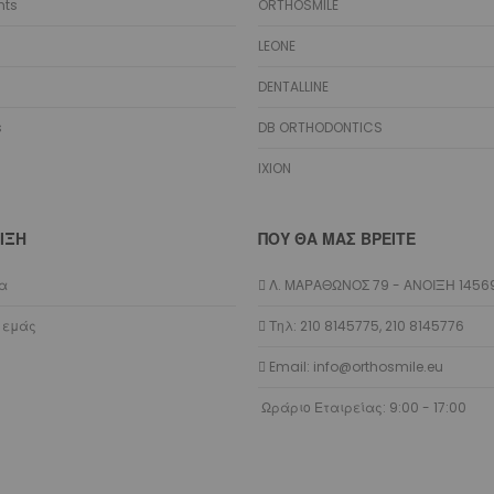
nts
ORTHOSMILE
Αισθητικά
LEONE
Γλωσσικά
Ειδικά Σύρματα
DENTALLINE
Αποθήκευση Συρμάτων
s
DB ORTHODONTICS
Marking Pencil
Προσδέσεις - Ελατήρια - Αγκύλες - Stops
IXION
Μεταλλικές
Αισθητικές
ΙΞΗ
ΠΟΥ ΘΑ ΜΑΣ ΒΡΕΊΤΕ
Μεταλλικά Ελατήρια
Διάνοιξης Κενών NiTi Spool
ία
Λ. ΜΑΡΑΘΩΝΟΣ 79 - ΑΝΟΙΞΗ 1456
Διάνοιξης Κενών NiTi Straight
Διάνοιξης Κενών Stainless Steel
 εμάς
Τηλ: 210 8145775, 210 8145776
Κλεισίματος Κενών NiTi Spool
Email: info@orthosmile.eu
Κλεισίματος Κενών NiTi με Eyelets
Κλεισίματος Κενών NiTi με Eyelets & Σύρμα
Ωράριο Εταιρείας: 9:00 - 17:00
Κλεισίματος Κενών Stainless Steel
Molar Distalizing
Αισθητικά Ελατήρια