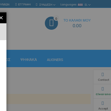
ΘΥΜΙΏΝ
ΕΓΓΡΑΦΉ
Languages
ΣΎΝΔΕΣΗ
EL
ΚΛΕΊΣΙΜΟ
0
ΤΟ ΚΑΛΆΘΙ ΜΟΥ
ΑΝΑΖΉΤΗΣΗ
0.00
ΙΣΜΌΣ
ΨΗΦΙΑΚΆ
ALIGNERS
Contact
Clearanc
Accept