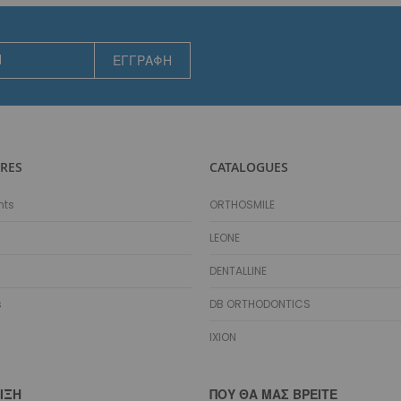
Αισθητικά
Γλωσσικά
ΕΓΓΡΑΦΉ
Ειδικά Σύρματα
Αποθήκευση Συρμάτων
Marking Pencil
Προσδέσεις - Ελατήρια - Αγκύλες - Stops
Μεταλλικές
RES
CATALOGUES
Αισθητικές
Μεταλλικά Ελατήρια
nts
ORTHOSMILE
Διάνοιξης Κενών NiTi Spool
LEONE
Διάνοιξης Κενών NiTi Straight
Διάνοιξης Κενών Stainless Steel
DENTALLINE
Κλεισίματος Κενών NiTi Spool
s
DB ORTHODONTICS
Κλεισίματος Κενών NiTi με Eyelets
Κλεισίματος Κενών NiTi με Eyelets & Σύρμα
IXION
Κλεισίματος Κενών Stainless Steel
Molar Distalizing
ΙΞΗ
ΠΟΥ ΘΑ ΜΑΣ ΒΡΕΊΤΕ
Αισθητικά Ελατήρια