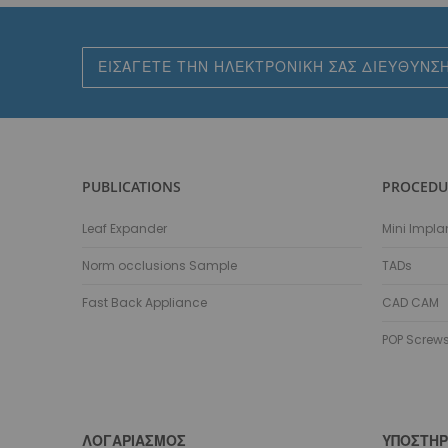
Εγγραφή
στο
Ενημερωτικό
Δελτίο:
PUBLICATIONS
PROCEDU
Leaf Expander
Mini Impla
Norm occlusions Sample
TADs
Fast Back Appliance
CAD CAM
POP Screw
ΛΟΓΑΡΙΑΣΜΌΣ
ΥΠΟΣΤΉΡ