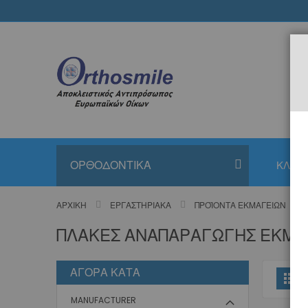
Μετάβαση
στο
περιεχόμενο
ΟΡΘΟΔΟΝΤΙΚΑ
ΚΛΙΝΙ
ΑΡΧΙΚΉ
ΕΡΓΑΣΤΗΡΙΑΚΆ
ΠΡΟΪΌΝΤΑ ΕΚΜΑΓΕΊΩΝ
ΠΛΆΚΕΣ ΑΝΑΠΑΡΑΓΩΓΉΣ ΕΚΜΑ
ΑΓΟΡΆ ΚΑΤΆ
Π
Πλ
ω
MANUFACTURER