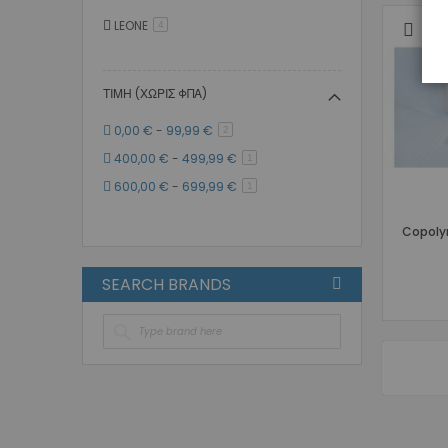
LEONE
στοιχείο
4
ΤΙΜΉ (ΧΩΡΊΣ ΦΠΑ)
0,00 €
-
99,99 €
στοιχείο
2
400,00 €
-
499,99 €
στοιχείο
1
600,00 €
-
699,99 €
στοιχείο
1
Copoly
SEARCH BRANDS