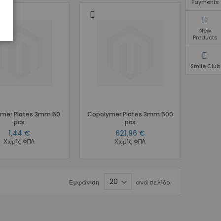
Payments
New
Products
Smile Club
mer Plates 3mm 50
Copolymer Plates 3mm 500
pcs
pcs
1,44 €
621,96 €
Χωρίς ΦΠΑ
Χωρίς ΦΠΑ
Εμφάνιση
ανά σελίδα