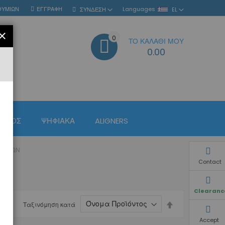
ΘΥΜΙΏΝ
ΕΓΓΡΑΦΉ
Languages
ΣΎΝΔΕΣΗ
EL
ΚΛΕΊΣΙΜΟ
0
ΤΟ ΚΑΛΆΘΙ ΜΟΥ
ΑΝΑΖΉΤΗΣΗ
0.00
ΙΣΜΌΣ
ΨΗΦΙΑΚΆ
ALIGNERS
ΑΓΕΊΩΝ
Contact
Clearanc
Φθίνουσα
Ταξινόμηση κατά
ταξινόμηση
Accept