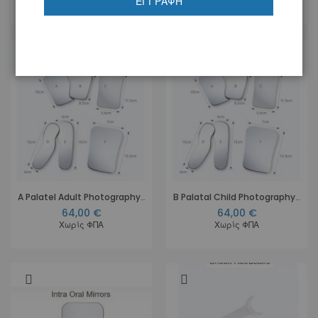
ΕΓΓΡΑΦΉ
20
Προϊόντα
A Palatel Adult Photography Mirror
B Palatal Child Photography Mirror
64,00 €
64,00 €
Χωρίς ΦΠΑ
Χωρίς ΦΠΑ