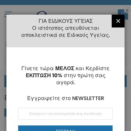
Μετάβαση
στο
περιεχόμενο
0
ΓΙΑ ΕΙΔΙΚΟΎΣ ΥΓΕΊΑΣ
ΚΛΕΊ
Ο ιστότοπος απευθύνεται
αποκλειστικά σε Ειδικούς Υγείας.
2108145775
- 6 Τηλεφωνική Εξυπηρέτηση
-
Κλειστά
6 - 21 Αυγούστου
-
ΑΝ
Γίνετε τώρα
ΜΕΛΟΣ
και Κερδίστε
ΕΚΠΤΩΣΗ 10%
στην πρώτη σας
ΟΡΘΟΔΟΝΤΙΚΑ
αγορά.
ΒΟΗΘΉΜΑΤΑ ΦΩΤΟΓΡΑΦΊΑΣ
Εγγραφείτε στο NEWSLETTER
Εγγραφή
ΑΓΟΡΆ ΚΑΤΆ
Φθί
Ταξινόμηση κατά
στο
ταξ
Ενημερωτικό
Δελτίο: