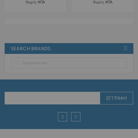
Χωρίς ΦΠΑ
Χωρίς ΦΠΑ
SEARCH BRANDS
Εγγραφή
ΕΓΓΡΑΦΉ
στο
Ενημερωτικό
Δελτίο: