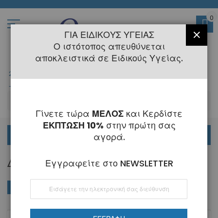
Μετάβαση
στο
περιεχόμενο
0
ΓΙΑ ΕΙΔΙΚΟΎΣ ΥΓΕΊΑΣ
ΚΛΕΊ
Ο ιστότοπος απευθύνεται
αποκλειστικά σε Ειδικούς Υγείας.
2108145775
- 6 Τηλεφωνική Εξυπηρέτηση
-
Κλειστά
6 - 21 Αυγούστου
-
ΑΝ
Γίνετε τώρα
ΜΕΛΟΣ
και Κερδίστε
ΕΚΠΤΩΣΗ 10%
στην πρώτη σας
ΟΡΘΟΔΟΝΤΙΚΑ
αγορά.
ΔΙΆΝΟΙΞΗΣ ΚΕΝΏΝ NITI STRAIGHT
Εγγραφείτε στο NEWSLETTER
Εγγραφή
ΑΓΟΡΆ ΚΑΤΆ
Φθί
Ταξινόμηση κατά
στο
ταξ
Ενημερωτικό
Δελτίο: