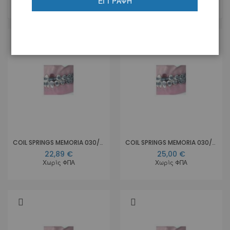
ΕΓΓΡΑΦΉ
Στοιχεία
1
-
20
από
21
COIL SPRINGS MEMORIA 030/009 OP. Sup.Light
COIL SPRINGS MEMORIA 030/010 OP. Light
22,89 €
25,00 €
Χωρίς ΦΠΑ
Χωρίς ΦΠΑ