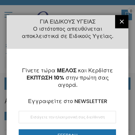
Μετάβαση
στο
περιεχόμενο
0
ΓΙΑ ΕΙΔΙΚΟΎΣ ΥΓΕΊΑΣ
ΚΛΕΊ
Ο ιστότοπος απευθύνεται
αποκλειστικά σε Ειδικούς Υγείας.
2108145775
- 6 Τηλεφωνική Εξυπηρέτηση
-
Κλειστά
6 - 21 Αυγούστου
-
ΑΝ
Γίνετε τώρα
ΜΕΛΟΣ
και Κερδίστε
ΕΚΠΤΩΣΗ 10%
στην πρώτη σας
ΟΡΘΟΔΟΝΤΙΚΑ
αγορά.
ΑΙΣΘΗΤΙΚΆ ΕΛΑΤΉΡΙΑ
Εγγραφείτε στο NEWSLETTER
Εγγραφή
ΑΓΟΡΆ ΚΑΤΆ
Φθί
Ταξινόμηση κατά
στο
ταξ
Ενημερωτικό
Δελτίο: