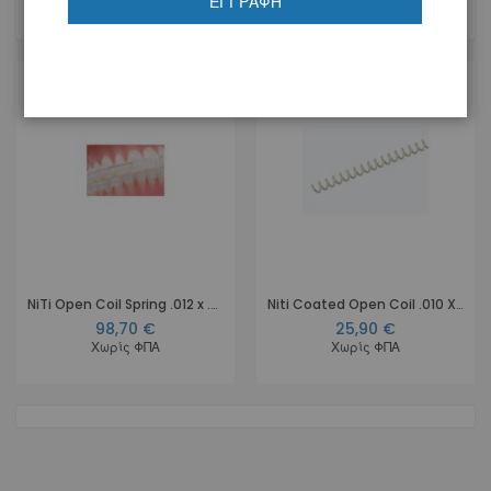
ΕΓΓΡΑΦΉ
2
Προϊόντα
NiTi Open Coil Spring .012 x .030, tooth coloured, Length 3 x 18 cm
Niti Coated Open Coil .010 X .036'' Medium
98,70 €
25,90 €
Χωρίς ΦΠΑ
Χωρίς ΦΠΑ