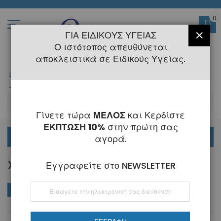
Μετάβαση
στο
περιεχόμενο
0
ΓΙΑ ΕΙΔΙΚΟΎΣ ΥΓΕΊΑΣ
ΚΛΕΊ
Ο ιστότοπος απευθύνεται
αποκλειστικά σε Ειδικούς Υγείας.
2108145775
- 6 Τηλεφωνική Εξυπηρέτηση
-
Κλειστά
6 - 21 Αυγούστου
-
ΑΝ
Γίνετε τώρα
ΜΕΛΟΣ
και Κερδίστε
ΕΚΠΤΩΣΗ 10%
στην πρώτη σας
ΟΡΘΟΔΟΝΤΙΚΑ
αγορά.
X-FLUORESCENT ΠΡΌΣΘΕΤΑ
Εγγραφείτε στο NEWSLETTER
Εγγραφή
ΑΓΟΡΆ ΚΑΤΆ
Φθί
Ταξινόμηση κατά
στο
ταξ
Ενημερωτικό
Δελτίο: