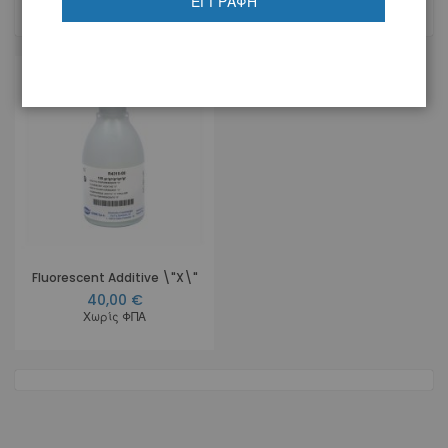
ΕΓΓΡΑΦΉ
1
Προϊόν
Fluorescent Additive \"X\"
40,00 €
Χωρίς ΦΠΑ