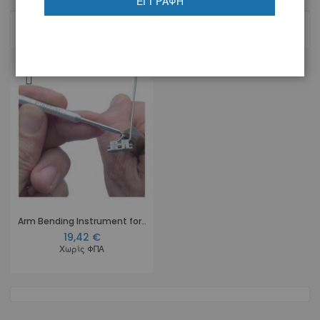
ΕΓΓΡΑΦΉ
1
Προϊόν
Arm Bending Instrument for Fast Back
19,42 €
Χωρίς ΦΠΑ