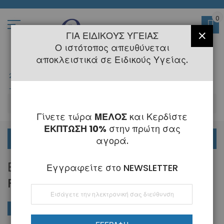
Μετάβαση
στο
περιεχόμενο
0
ΓΙΑ ΕΙΔΙΚΟΎΣ ΥΓΕΊΑΣ
ΚΛΕΊ
Ο ιστότοπος απευθύνεται
αποκλειστικά σε Ειδικούς Υγείας.
2108145775
- 6 Τηλεφωνική Εξυπηρέτηση
-
Κλειστά
6 - 21 Αυγούστου
-
ΑΝ
Γίνετε τώρα
ΜΕΛΟΣ
και Κερδίστε
ΕΚΠΤΩΣΗ 10%
στην πρώτη σας
ΟΡΘΟΔΟΝΤΙΚΑ
αγορά.
ΕΡΓΑΛΕΊΟ ΚΆΜΨΗΣ ΒΡΑΧΙΌΝΩΝ
Εγγραφείτε στο NEWSLETTER
FAST BACK
Εγγραφή
στο
Ενημερωτικό
ΑΓΟΡΆ ΚΑΤΆ
Φθί
Ταξινόμηση κατά
Δελτίο:
ταξ