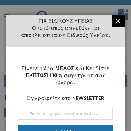
Μετάβαση
στο
περιεχόμενο
0
ΓΙΑ ΕΙΔΙΚΟΎΣ ΥΓΕΊΑΣ
ΚΛΕΊ
Ο ιστότοπος απευθύνεται
αποκλειστικά σε Ειδικούς Υγείας.
2108145775
- 6 Τηλεφωνική Εξυπηρέτηση
-
Κλειστά
6 - 21 Αυγούστου
-
ΑΝ
Γίνετε τώρα
ΜΕΛΟΣ
και Κερδίστε
ΕΚΠΤΩΣΗ 10%
στην πρώτη σας
ΟΡΘΟΔΟΝΤΙΚΑ
αγορά.
REAMER
Εγγραφείτε στο NEWSLETTER
Εγγραφή
ΑΓΟΡΆ ΚΑΤΆ
Φθί
Ταξινόμηση κατά
στο
ταξ
Ενημερωτικό
Δελτίο: