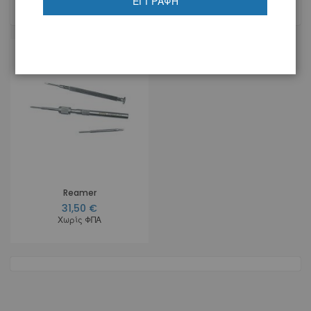
ΕΓΓΡΑΦΉ
1
Προϊόν
Reamer
31,50 €
Χωρίς ΦΠΑ