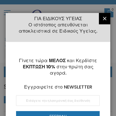
Μετάβαση
στο
περιεχόμενο
0
ΓΙΑ ΕΙΔΙΚΟΎΣ ΥΓΕΊΑΣ
ΚΛΕΊ
Ο ιστότοπος απευθύνεται
αποκλειστικά σε Ειδικούς Υγείας.
2108145775
- 6 Τηλεφωνική Εξυπηρέτηση
-
Κλειστά
6 - 21 Αυγούστου
-
ΑΝ
Γίνετε τώρα
ΜΕΛΟΣ
και Κερδίστε
ΕΚΠΤΩΣΗ 10%
στην πρώτη σας
ΟΡΘΟΔΟΝΤΙΚΑ
αγορά.
SURGERY ADAMS TC
Εγγραφείτε στο NEWSLETTER
Εγγραφή
ΑΓΟΡΆ ΚΑΤΆ
Φθί
Ταξινόμηση κατά
στο
ταξ
Ενημερωτικό
Δελτίο: