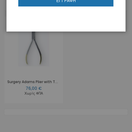
ΕΓΓΡΑΦΉ
1
Προϊόν
Surgery Adams Plier with T.C. tips
76,00 €
Χωρίς ΦΠΑ