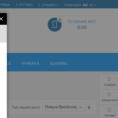
ΘΥΜΙΏΝ
ΕΓΓΡΑΦΉ
Languages
ΣΎΝΔΕΣΗ
EL
ΚΛΕΊΣΙΜΟ
0
ΤΟ ΚΑΛΆΘΙ ΜΟΥ
ΑΝΑΖΉΤΗΣΗ
0.00
ΙΣΜΌΣ
ΨΗΦΙΑΚΆ
ALIGNERS
Contact
Clearanc
Φθίνουσα
Ταξινόμηση κατά
ταξινόμηση
Accept