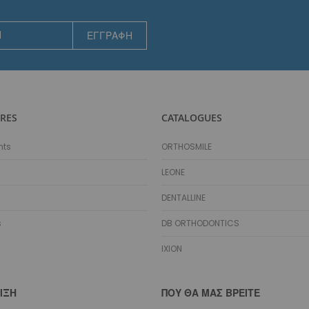
Αισθητικά
Γλωσσικά
ΕΓΓΡΑΦΉ
Ειδικά Σύρματα
Αποθήκευση Συρμάτων
Marking Pencil
Προσδέσεις - Ελατήρια - Αγκύλες - Stops
Μεταλλικές
RES
CATALOGUES
Αισθητικές
nts
ORTHOSMILE
Μεταλλικά Ελατήρια
Διάνοιξης Κενών NiTi Spool
LEONE
Διάνοιξης Κενών NiTi Straight
DENTALLINE
Διάνοιξης Κενών Stainless Steel
Κλεισίματος Κενών NiTi Spool
s
DB ORTHODONTICS
Κλεισίματος Κενών NiTi με Eyelets
IXION
Κλεισίματος Κενών NiTi με Eyelets & Σύρμα
Κλεισίματος Κενών Stainless Steel
Molar Distalizing
ΙΞΗ
ΠΟΥ ΘΑ ΜΑΣ ΒΡΕΊΤΕ
Αισθητικά Ελατήρια