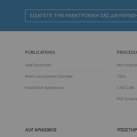
Εγγραφή
στο
Ενημερωτικό
Δελτίο:
PUBLICATIONS
PROCEDU
Leaf Expander
Mini Impla
Norm occlusions Sample
TADs
Fast Back Appliance
CAD CAM
POP Screw
ΛΟΓΑΡΙΑΣΜΌΣ
ΥΠΟΣΤΉΡ