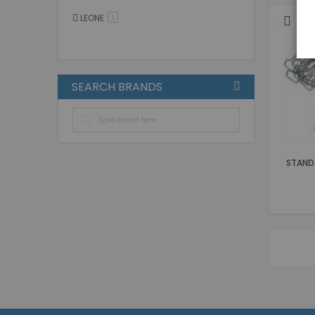
LEONE
στοιχείο
1
SEARCH BRANDS
STAND