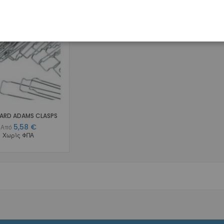
Συγκρατητικά
Αλυσίδες Έλξης
Δακτύλιοι - Εξαρτήματα
Calibra
Web
Calibra 2ων
Προγομφίων
Παιδοδοντίας
Αποθήκευση
ARD ADAMS CLASPS
Ρητίνες - Κονίες
5,58 €
Από
Ρητίνες
Χωρίς ΦΠΑ
Κονίες
Σύρματα
NiTi Super Elastic
NiTi Thermal
Stainless Steel
Αυστραλιανά
Πολύκλωνα