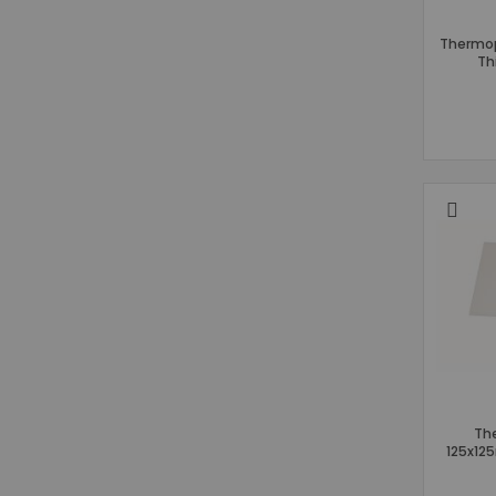
Thermop
Th
The
125x12