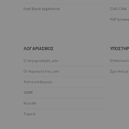
Fast Back Appliance
CAD CAM
POP Screw
ΛΟΓΑΡΙΑΣΜΌΣ
ΥΠΟΣΤΉΡ
Ο λογαριασμός μου
Επικοινων
Οι παραγγελίες μου
Σχετικά με
Λίστα επιθυμιών
GDPR
Καλάθι
Ταμείο