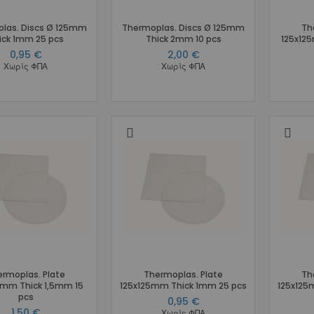
Hooks - Stops Αισθητικά
las. Discs Ø 125mm
Thermoplas. Discs Ø 125mm
Th
Hooks - Stops Μεταλλικά
ick 1mm 25 pcs
Thick 2mm 10 pcs
125x12
Αγκύλες
0,95 €
2,00 €
Χωρίς ΦΠΑ
Χωρίς ΦΠΑ
Ελαστικά
Διαγναθικά/Εξωστοματικά
Προσδέσεις
Αλυσίδες
Νήματα
Σωλήνες Προστασίας
Διαχωριστικά
Διάφορα Ελαστικά
Latex Free
Αποθήκευση Ελαστικών
Εξωστοματικά - Lip Bumpers
Τόξα
rmoplas. Plate
Thermoplas. Plate
Th
Plain
5mm Thick 1,5mm 15
125x125mm Thick 1mm 25 pcs
125x125
Με Αγκύλες
pcs
0,95 €
1,50 €
Με Αγκύλες και Hooks Ελαστικών
Χωρίς ΦΠΑ