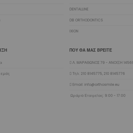
Εργαλεία Ελαστικών
DENTALLINE
Εργαλεία Γλωσσικών
s
DB ORTHODONTICS
Πένσες
Ixion Κλινικές
IXION
Κόπτες
Διαμόρφωσης Συρμάτων
ΙΞΗ
ΠΟΥ ΘΑ ΜΑΣ ΒΡΕΊΤΕ
Δακτυλίων
Αφαίρεσης Ρητινών
ία
Λ. ΜΑΡΑΘΩΝΟΣ 79 - ΑΝΟΙΞΗ 1456
Γλωσσικής Τεχνικής
 εμάς
Τηλ: 210 8145775, 210 8145776
Ναρθήκων
Utility
Email: info@orthosmile.eu
Leone Superior
Ωράριο Εταιρείας: 9:00 - 17:00
Κόπτες
Διαμόρφωσης Συρμάτων
Αφαίρεσης Ρητινών
Utility
D.B. Orthodontics