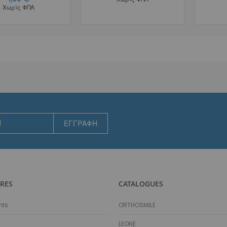
Χωρίς ΦΠΑ
Με Loops και Μασητικό επίπεδο
Plain & Μασητικό επίπεδo
Plain Μασητικό Επίπεδο & Hooks
Plain Μασητικό Επίπεδο & Elastic Retractor
Εξαρτήματα Τόξων
Θήκες Εξωστοματικών
Προσωπίδες
Ανταλλακτικά Προσωπίδων
Χειλεοαπωθητές (Lip Bumpers)
ΕΓΓΡΑΦΉ
Μικροεμφυτεύματα
Βοηθήματα Μικροεμφυτευμάτων Τιτανίου
Μικροεμφυτεύματα Τιτανίου
Εργαλεία
Εξεταστικά
RES
CATALOGUES
Τοποθέτησης Αγκίστρων
Τοποθέτησης Δακτυλίων
nts
ORTHOSMILE
Εργαλεία Προσδέσεων
LEONE
Εργαλεία Συρμάτων