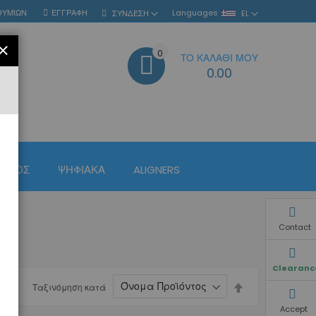
ΘΥΜΙΏΝ
ΕΓΓΡΑΦΉ
Languages
ΣΎΝΔΕΣΗ
EL
ΚΛΕΊΣΙΜΟ
0
ΤΟ ΚΑΛΆΘΙ ΜΟΥ
ΑΝΑΖΉΤΗΣΗ
0.00
ΙΣΜΌΣ
ΨΗΦΙΑΚΆ
ALIGNERS
Contact
Clearanc
Φθίνουσα
Ταξινόμηση κατά
ταξινόμηση
Accept