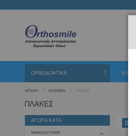
Μετάβαση
στο
περιεχόμενο
ΟΡΘΟΔΟΝΤΙΚΑ
ΚΛΙΝΙ
ΑΡΧΙΚΉ
ALIGNERS
ΠΛΆΚΕΣ
ΠΛΆΚΕΣ
ΑΓΟΡΆ ΚΑΤΆ
Π
Πλ
ω
MANUFACTURER