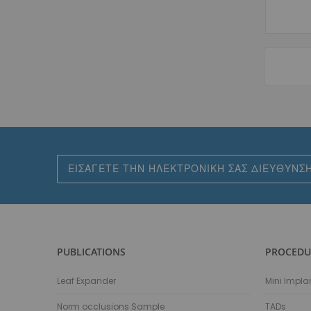
Εγγραφή
στο
Ενημερωτικό
Δελτίο:
PUBLICATIONS
PROCEDU
Leaf Expander
Mini Impla
Norm occlusions Sample
TADs