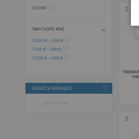
LEONE
στοιχείο
15
ΤΙΜΉ (ΧΩΡΊΣ ΦΠΑ)
0,00 €
-
0,99 €
στοιχείο
9
1,00 €
-
1,99 €
στοιχείο
5
2,00 €
-
2,99 €
στοιχείο
1
THERMOP
THI
SEARCH BRANDS