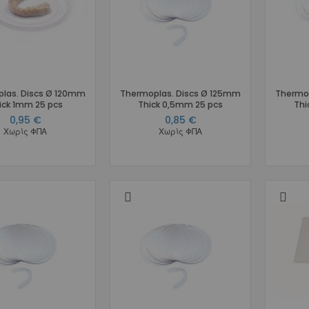
Αισθητικά
Γλωσσικά
Ειδικά Σύρματα
Αποθήκευση Συρμάτων
Marking Pencil
las. Discs Ø 120mm
Thermoplas. Discs Ø 125mm
Thermop
Προσδέσεις - Ελατήρια - Αγκύλες - Stops
ick 1mm 25 pcs
Thick 0,5mm 25 pcs
Thi
Μεταλλικές
0,95 €
0,85 €
Χωρίς ΦΠΑ
Χωρίς ΦΠΑ
Αισθητικές
Μεταλλικά Ελατήρια
Διάνοιξης Κενών NiTi Spool
Διάνοιξης Κενών NiTi Straight
Διάνοιξης Κενών Stainless Steel
Κλεισίματος Κενών NiTi Spool
Κλεισίματος Κενών NiTi με Eyelets
Κλεισίματος Κενών NiTi με Eyelets & Σύρμα
Κλεισίματος Κενών Stainless Steel
Molar Distalizing
Αισθητικά Ελατήρια