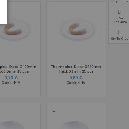
Payments
New
Products
Smile Club
las. Discs Ø 120mm
Thermoplas. Discs Ø 120mm
ck 0,5mm 25 pcs
Thick 0,8mm 25 pcs
0,73 €
0,80 €
Χωρίς ΦΠΑ
Χωρίς ΦΠΑ