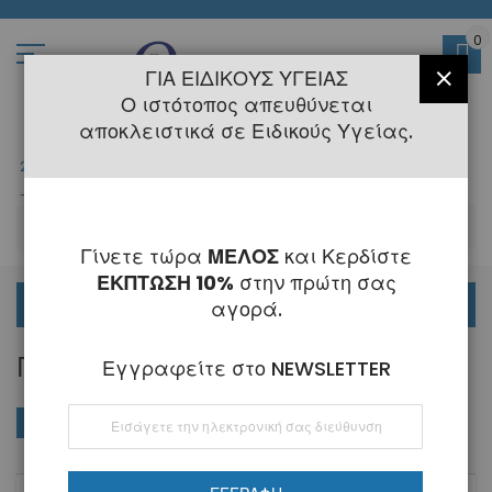
Μετάβαση
στο
περιεχόμενο
0
ΓΙΑ ΕΙΔΙΚΟΎΣ ΥΓΕΊΑΣ
ΚΛΕΊ
Ο ιστότοπος απευθύνεται
αποκλειστικά σε Ειδικούς Υγείας.
2108145775
- 6 Τηλεφωνική Εξυπηρέτηση
-
Κλειστά
6 - 21 Αυγούστου
-
ΑΝ
Γίνετε τώρα
ΜΕΛΟΣ
και Κερδίστε
ΕΚΠΤΩΣΗ 10%
στην πρώτη σας
ΟΡΘΟΔΟΝΤΙΚΑ
αγορά.
ΓΙΑ ΑΚΊΝΗΤΕΣ
Εγγραφείτε στο NEWSLETTER
Εγγραφή
ΑΓΟΡΆ ΚΑΤΆ
Φθί
Ταξινόμηση κατά
στο
ταξ
Ενημερωτικό
Δελτίο: