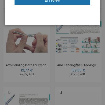
ΕΓΓΡΑΦΉ
10
Προϊόντα
Arm Bending Instr. For Expand. Universal
Arm Bending/Self-Locking Instr. Black
12,77 €
102,00 €
Χωρίς ΦΠΑ
Χωρίς ΦΠΑ