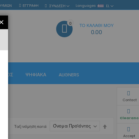
ΘΥΜΙΏΝ
ΕΓΓΡΑΦΉ
Languages
ΣΎΝΔΕΣΗ
EL
ΚΛΕΊΣΙΜΟ
0
ΤΟ ΚΑΛΆΘΙ ΜΟΥ
ΑΝΑΖΉΤΗΣΗ
0.00
ΙΣΜΌΣ
ΨΗΦΙΑΚΆ
ALIGNERS
Contact
Clearanc
Φθίνουσα
Ταξινόμηση κατά
ταξινόμηση
Accept