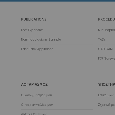
PUBLICATIONS
PROCEDU
Leaf Expander
Mini Impla
Norm occlusions Sample
TADs
Fast Back Appliance
CAD CAM
POP Screw
ΛΟΓΑΡΙΑΣΜΌΣ
ΥΠΟΣΤΉΡ
Ο λογαριασμός μου
Επικοινων
Οι παραγγελίες μου
Σχετικά με
Λίστα επιθυμιών