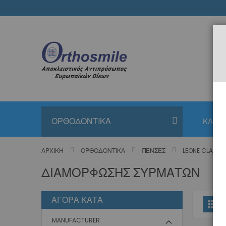
Μετάβαση
στο
περιεχόμενο
ΟΡΘΟΔΟΝΤΙΚΑ
ΚΛΙΝΙ
ΑΡΧΙΚΉ
ΟΡΘΟΔΟΝΤΙΚΆ
ΠΈΝΣΕΣ
LEONE CLASSI
ΔΙΑΜΌΡΦΩΣΗΣ ΣΥΡΜΆΤΩΝ
ΑΓΟΡΆ ΚΑΤΆ
Π
Πλ
ω
MANUFACTURER