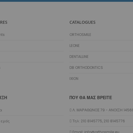
Hooks - Stops Αισθητικά
Hooks - Stops Μεταλλικά
Αγκύλες
RES
CATALOGUES
Ελαστικά
nts
ORTHOSMILE
Διαγναθικά/Εξωστοματικά
Προσδέσεις
LEONE
Αλυσίδες
DENTALLINE
Νήματα
Σωλήνες Προστασίας
s
DB ORTHODONTICS
Διαχωριστικά
IXION
Διάφορα Ελαστικά
Latex Free
Αποθήκευση Ελαστικών
ΙΞΗ
ΠΟΥ ΘΑ ΜΑΣ ΒΡΕΊΤΕ
Εξωστοματικά - Lip Bumpers
Τόξα
ία
Λ. ΜΑΡΑΘΩΝΟΣ 79 - ΑΝΟΙΞΗ 1456
Plain
 εμάς
Τηλ: 210 8145775, 210 8145776
Με Αγκύλες
Email: info@orthosmile.eu
Με Αγκύλες και Hooks Ελαστικών