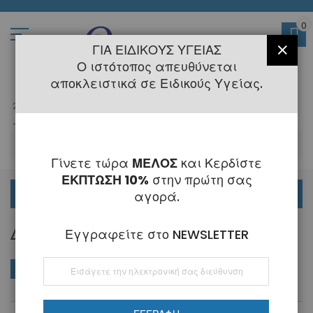
Μετάβαση
στο
περιεχόμενο
0
ΓΙΑ ΕΙΔΙΚΟΎΣ ΥΓΕΊΑΣ
ΚΛΕΊ
Ο ιστότοπος απευθύνεται
αποκλειστικά σε Ειδικούς Υγείας.
2108145775
- 6 Τηλεφωνική Εξυπηρέτηση
-
Κλειστά
6 - 21 Αυγούστου
-
ΑΝ
Γίνετε τώρα
ΜΕΛΟΣ
και Κερδίστε
ΕΚΠΤΩΣΗ 10%
στην πρώτη σας
ΟΡΘΟΔΟΝΤΙΚΑ
αγορά.
ΔΙΑΜΌΡΦΩΣΗΣ ΣΥΡΜΆΤΩΝ IXION
Εγγραφείτε στο NEWSLETTER
Εγγραφή
ΑΓΟΡΆ ΚΑΤΆ
Φθί
Ταξινόμηση κατά
στο
ταξ
Ενημερωτικό
Δελτίο: