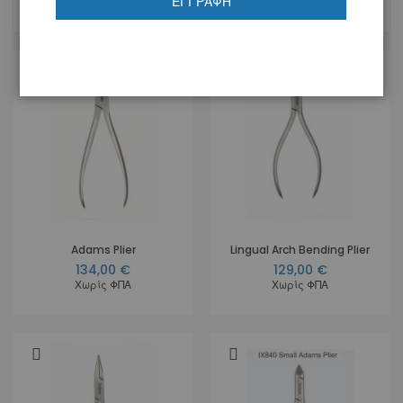
ΕΓΓΡΑΦΉ
7
Προϊόντα
Adams Plier
Lingual Arch Bending Plier
134,00 €
129,00 €
Χωρίς ΦΠΑ
Χωρίς ΦΠΑ