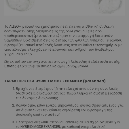
Το ALLEO+ μπορεί να χρησιμοποιηθεί είτε ως αισθητική συσκευή
οδοντοφατνιακής διευρύνσεως της άνω γνάθου είτε σαν
προθεραπευτική (pretreatment) πριν την εφαρμογή διαφανών
ναρθήκων. Βασισμένη στις ιδιότητες των φύλλων νικελίου-τιτανίου,
εφαρμόζει-ασκεί σταθερές δυνάμεις στα οπίσθια τεταρτημόρια με
αποτέλεσμα ελεγχόμενη διεύρυνση και αύξηση του διαθέσιμου
χώρου στα τόξα.
Ως εκ τούτου επιτυγχανεται αποφυγή λείανσης ή ελάττωση αυτής.
Επίσης ελαττώνει το συνολικό αριθμό ναρθήκων.
ΧΑΡΑΚΤΗΡΙΣΤΙΚΑ HYBRID MODE EXPANDER (patended)
Bραχίονες διαμέτρου 1,1mm ελαχιστοποιούν τις συνολικές
διαστάσεις διασφαλίζοντας παράλληλα τη σωστή μετάδοση
της δύναμης διεύρυνσης
Καινοτόμος εσωτερικός μηχανισμός, ειδικά σχεδιασμένος για
να διευκολύνει την εύκολη αφαίρεση και εφαρμογή της
συσκευής από τον ασθενή
Ελατήρια νικελίου-τιτανίου αποκλειστικά σχεδιασμένα για
το HYBRID MODE EXPANDER, με καθαρή υπερελαστική