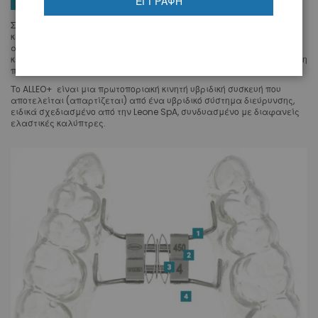
ΕΓΓΡΑΦΉ
Στις εταιρείες ORTHOSMILE και DSL πιστεύουμε ακράδαντα ότι για
κάθε χαμόγελο υπάρχει η σωστή λύση. Με ώθηση την φιλοσοφία
αυτή στην θεραπεία με διαφανείς νάρθηκες ενσωματώνονται
κλασσικές ορθοδοντικές και ψηφιακές θεραπείες για να επιτευχθεί η
πλέον ενδεδειγμένη και αποτελεσματική λύση για τον ασθενή.
Το ALLEO+ είναι μια πρωτοποριακή κινητή υβριδική συσκευή που
αποτελείται (απαρτίζεται) από ένα υβριδικό σύστημα διεύρυνσης,
ειδικά σχεδιασμένο από την Leone SpA, συνδυασμένο με διαφανείς
ελαστικές καλύπτρες.