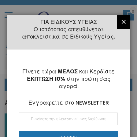
Μετάβαση
στο
περιεχόμενο
0
ΓΙΑ ΕΙΔΙΚΟΎΣ ΥΓΕΊΑΣ
ΚΛΕΊ
Ο ιστότοπος απευθύνεται
αποκλειστικά σε Ειδικούς Υγείας.
2108145775
- 6 Τηλεφωνική Εξυπηρέτηση
-
Κλειστά
6 - 21 Αυγούστου
-
ΑΝ
Γίνετε τώρα
ΜΕΛΟΣ
και Κερδίστε
ΕΚΠΤΩΣΗ 10%
στην πρώτη σας
ΟΡΘΟΔΟΝΤΙΚΑ
αγορά.
ALLEO+ HYBRID MODE
Εγγραφείτε στο NEWSLETTER
Εγγραφή
στο
Ενημερωτικό
Δελτίο: