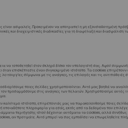
Αισθητικά
Γλωσσικά
Ειδικά Σύρματα
ς είναι ασφαλείς. Προκειμένου να αποτραπεί η μη εξουσιοδοτημένη πρόσ
Αποθήκευση Συρμάτων
ικές και διαχειριστικές διαδικασίες για τη διαφύλαξη και διασφάλιση τ
Marking Pencil
Προσδέσεις - Ελατήρια - Αγκύλες - Stops
Μεταλλικές
Αισθητικές
Μεταλλικά Ελατήρια
άδεια να τοποθετηθεί στον σκληρό δίσκο του υπολογιστή σας. Αφού συμφωνήσ
Διάνοιξης Κενών NiTi Spool
ι όταν επισκέπτεστε έναν συγκεκριμένο ιστότοπο. Τα cookies επιτρέπουν
λειτουργίες σύμφωνα με τις ανάγκες, τις επιλογές και τις αντιπάθειές 
Διάνοιξης Κενών NiTi Straight
Διάνοιξης Κενών Stainless Steel
οσδιορίσουμε ποιες σελίδες χρησιμοποιούνται. Αυτό μας βοηθά να αναλύ
Κλεισίματος Κενών NiTi Spool
να τον προσαρμόσουμε στις ανάγκες των πελατών. Χρησιμοποιούμε αυτές τ
ημα.
Κλεισίματος Κενών NiTi με Eyelets
ν καλύτερο ιστότοπο, επιτρέποντάς μας να παρακολουθούμε ποιες σελίδες
Κλεισίματος Κενών NiTi με Eyelets & Σύρμα
ή οποιαδήποτε πληροφορία για εσάς, εκτός από τα δεδομένα που επιλέγετ
άμματα περιήγησης ιστού δέχονται αυτόματα τα cookies, αλλά συνήθως μ
Κλεισίματος Κενών Stainless Steel
kies, αν προτιμάτε. Αυτό μπορεί να σας εμποδίσει να επωφεληθείτε πλήρ
Molar Distalizing
Αισθητικά Ελατήρια