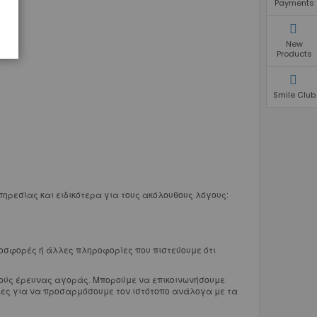
Payments
New
Products
Smile Club
ρεσίας και ειδικότερα για τους ακόλουθους λόγους:
ροσφορές ή άλλες πληροφορίες που πιστεύουμε ότι
οπούς έρευνας αγοράς. Μπορούμε να επικοινωνήσουμε
ίες για να προσαρμόσουμε τον ιστότοπο ανάλογα με τα