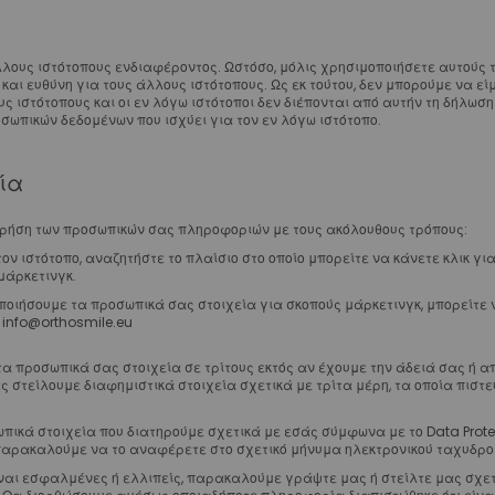
Hooks - Stops Αισθητικά
Hooks - Stops Μεταλλικά
λους ιστότοπους ενδιαφέροντος. Ωστόσο, μόλις χρησιμοποιήσετε αυτούς 
Αγκύλες
αι ευθύνη για τους άλλους ιστότοπους. Ως εκ τούτου, δεν μπορούμε να εί
ς ιστότοπους και οι εν λόγω ιστότοποι δεν διέπονται από αυτήν τη δήλω
Ελαστικά
σωπικών δεδομένων που ισχύει για τον εν λόγω ιστότοπο.
Διαγναθικά/Εξωστοματικά
Προσδέσεις
ία
Αλυσίδες
Νήματα
 χρήση των προσωπικών σας πληροφοριών με τους ακόλουθους τρόπους:
Σωλήνες Προστασίας
ν ιστότοπο, αναζητήστε το πλαίσιο στο οποίο μπορείτε να κάνετε κλικ γι
Διαχωριστικά
μάρκετινγκ.
Διάφορα Ελαστικά
οιήσουμε τα προσωπικά σας στοιχεία για σκοπούς μάρκετινγκ, μπορείτε
 info@orthosmile.eu
Latex Free
Αποθήκευση Ελαστικών
τα προσωπικά σας στοιχεία σε τρίτους εκτός αν έχουμε την άδειά σας ή 
Εξωστοματικά - Lip Bumpers
 στείλουμε διαφημιστικά στοιχεία σχετικά με τρίτα μέρη, τα οποία πιστ
Τόξα
πικά στοιχεία που διατηρούμε σχετικά με εσάς σύμφωνα με το Data Protec
Plain
αρακαλούμε να το αναφέρετε στο σχετικό μήνυμα ηλεκτρονικού ταχυδρομ
Με Αγκύλες
ίναι εσφαλμένες ή ελλιπείς, παρακαλούμε γράψτε μας ή στείλτε μας σχετ
Με Αγκύλες και Hooks Ελαστικών