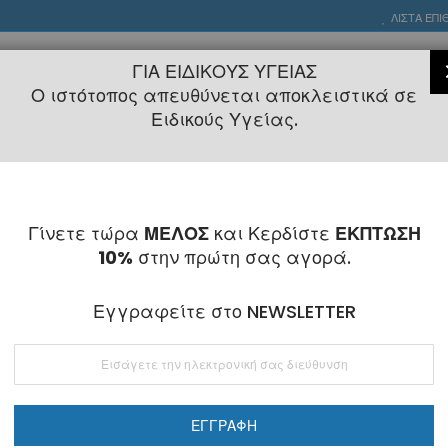
ΛΊΣΤΑ ΕΠΙ
ΓΙΑ ΕΙΔΙΚΟΎΣ ΥΓΕΊΑΣ
Ο ιστότοπος απευθύνεται αποκλειστικά σε
All Categories
Ειδικούς Υγείας.
2108145775
- 6 Τηλεφωνική Εξυπηρέτηση
ALL CATEGORIES
-
Κλειστά
6 - 21 Αυγούστου
-
Ορθοδοντικά
Άγκιστρα
Μεταλλικά
Γίνετε τώρα
ΜΕΛΟΣ
και Κερδίστε
ΕΚΠΤΩΣΗ
ΚΆ
ΙΑΤΡΟΎ-ΑΣΘΕΝΟΎΣ
ΕΡΓΑΣΤΗΡΙΑΚΆ
ΕΞΟΠΛ
Αισθητικά
10%
στην πρώτη σας αγορά.
Αυτόδετα
Γλωσσικά
Εγγραφείτε στο NEWSLETTER
Αποθήκευση
Αυτοκόλλητα Εξαρτήματα
Εγγραφή
Σωληνίσκοι 1ων
στο
Ενημερωτικό
Σωληνίσκοι 2ων
Δελτίο:
Αισθητικά
ΕΓΓΡΑΦΉ
Γλωσσικά