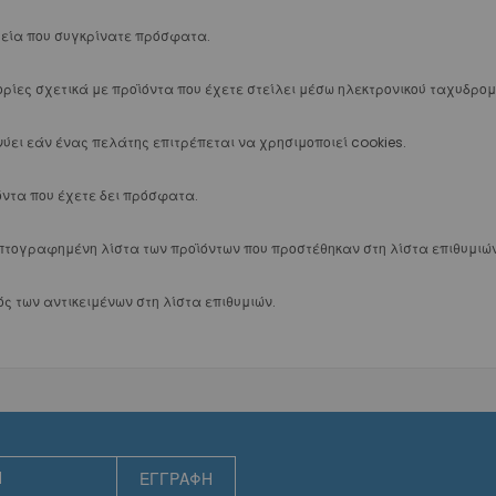
Κόπτες
Διαμόρφωσης Συρμάτων
χεία που συγκρίνατε πρόσφατα.
Δακτυλίων
Αφαίρεσης Ρητινών
ρίες σχετικά με προϊόντα που έχετε στείλει μέσω ηλεκτρονικού ταχυδρομ
Utility
Leone Classix
νύει εάν ένας πελάτης επιτρέπεται να χρησιμοποιεί cookies.
Κόπτες
όντα που έχετε δει πρόσφατα.
Διαμόρφωσης Συρμάτων
Δακτυλίων
πτογραφημένη λίστα των προϊόντων που προστέθηκαν στη λίστα επιθυμιών
Αφαίρεσης Ρητινών
Utility
ός των αντικειμένων στη λίστα επιθυμιών.
Εργαστηριακές
Διαμόρφωσης Συρμάτων Leone
Διαμόρφωσης Συρμάτων Ixion
Οργάνωση Πενσών
Λείανση
Χειροκίνητη
Μηχανοκίνητη
ΕΓΓΡΑΦΉ