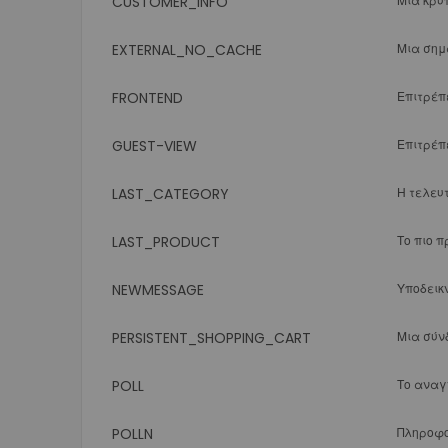
CUSTOMER_INFO
Μια κρυ
EXTERNAL_NO_CACHE
Μια σημα
FRONTEND
Επιτρέπ
GUEST-VIEW
Επιτρέπ
LAST_CATEGORY
Η τελευ
LAST_PRODUCT
Το πιο π
NEWMESSAGE
Υποδεικ
PERSISTENT_SHOPPING_CART
Μια σύνδ
POLL
Το αναγ
POLLN
Πληροφο