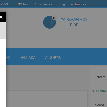
ΘΥΜΙΏΝ
ΕΓΓΡΑΦΉ
Languages
ΣΎΝΔΕΣΗ
EL
ΚΛΕΊΣΙΜΟ
0
ΤΟ ΚΑΛΆΘΙ ΜΟΥ
ΑΝΑΖΉΤΗΣΗ
0.00
ΙΣΜΌΣ
ΨΗΦΙΑΚΆ
ALIGNERS
Contact
Clearanc
Accept