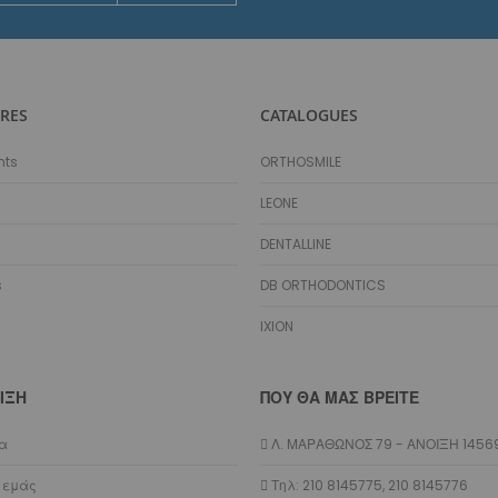
Θεραπευτικές Συσκευές
Άπνοιας
Ανωμαλιών
Έξεων
RES
CATALOGUES
Pro-Positioners
Κλινικά
nts
ORTHOSMILE
Συγκόλληση - Βοηθήματα
Στοματοδιαστολείς
LEONE
Βοηθητικά Συγκόλλησης
DENTALLINE
Στίλβωση
Αδροποίηση
s
DB ORTHODONTICS
Αφαίρεση Ρητινών
IXION
Αποτυπωτικά
Αναλώσιμα
Αποστείρωση - Απολύμανση
ΙΞΗ
ΠΟΥ ΘΑ ΜΑΣ ΒΡΕΊΤΕ
Βοηθήματα Φωτογραφίας
ία
Λ. ΜΑΡΑΘΩΝΟΣ 79 - ΑΝΟΙΞΗ 1456
Aligners
Πλάκες
 εμάς
Τηλ: 210 8145775, 210 8145776