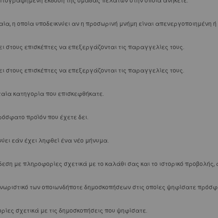
πτογραφημένη έκδοση της ομάδας πελατών στην οποία ανήκετε.
Εργαλεία Ελαστικών
ία, η οποία υποδεικνύει αν η προσωρινή μνήμη είναι απενεργοποιημένη ή 
Εργαλεία Γλωσσικών
Πένσες
ει στους επισκέπτες να επεξεργάζονται τις παραγγελίες τους.
Ixion Κλινικές
Κόπτες
ει στους επισκέπτες να επεξεργάζονται τις παραγγελίες τους.
Διαμόρφωσης Συρμάτων
Δακτυλίων
ταία κατηγορία που επισκεφθήκατε.
Αφαίρεσης Ρητινών
Γλωσσικής Τεχνικής
ρόσφατο προϊόν που έχετε δει.
Ναρθήκων
Utility
νύει εάν έχει ληφθεί ένα νέο μήνυμα.
Leone Superior
Κόπτες
εση με πληροφορίες σχετικά με το καλάθι σας και το ιστορικό προβολής, α
Διαμόρφωσης Συρμάτων
Αφαίρεσης Ρητινών
νωριστικό των οποιωνδήποτε δημοσκοπήσεων στις οποίες ψηφίσατε πρόσφ
Utility
D.B. Orthodontics
ρίες σχετικά με τις δημοσκοπήσεις που ψηφίσατε.