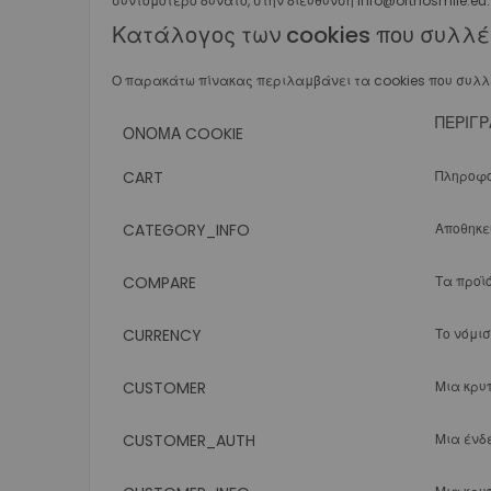
συντομότερο δυνατό, στην διεύθυνση info@orthosmile.e
Κατάλογος των cookies που συλλ
Ο παρακάτω πίνακας περιλαμβάνει τα cookies που συλλέ
ΠΕΡΙΓΡ
ΌΝΟΜΑ COOKIE
CART
Πληροφο
CATEGORY_INFO
Αποθηκεύ
COMPARE
Τα προϊ
CURRENCY
Το νόμι
CUSTOMER
Μια κρυ
CUSTOMER_AUTH
Μια ένδ