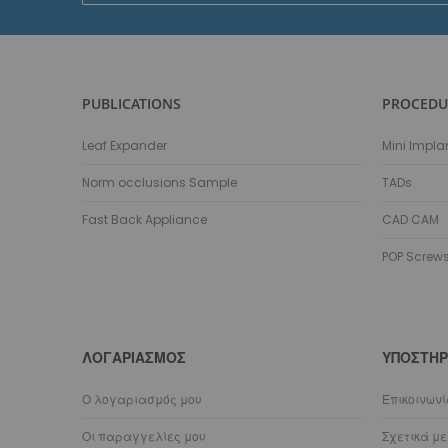
Ενημερωτικό
Δελτίο:
PUBLICATIONS
PROCEDU
Leaf Expander
Mini Impla
Norm occlusions Sample
TADs
Fast Back Appliance
CAD CAM
POP Screw
ΛΟΓΑΡΙΑΣΜΌΣ
ΥΠΟΣΤΉΡ
Ο λογαριασμός μου
Επικοινων
Οι παραγγελίες μου
Σχετικά με