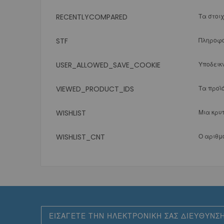
RECENTLYCOMPARED
Τα στοι
STF
Πληροφο
USER_ALLOWED_SAVE_COOKIE
Υποδεικ
VIEWED_PRODUCT_IDS
Τα προϊ
WISHLIST
Μια κρυ
WISHLIST_CNT
Ο αριθμ
Εγγραφή
στο