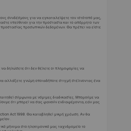
τους συνδέσμους για να εγκαταλείψετε τον ιστότοπό μας,
μαστε υπεύθυνοι για την προστασία και το απόρρητο των
ση προστασίας προσωπικών δεδομένων. Θα πρέπει να είστε
α να δηλώσετε ότι δεν θέλετε οι πληροφορίες να
 να αλλάξετε γνώμη οποιαδήποτε στιγμή στέλνοντας ένα
απαιτηθεί σύμφωνα με νόμιμες διαδικασίες. Μπορούμε να
εύουμε ότι μπορεί να σας φανούν ενδιαφέροντα, εάν μας
tion Act 1998. Θα καταβληθεί μικρή χρέωση. Αν θα
είου .
ικό μήνυμα στο ηλεκτρονικό μας ταχυδρομείο το