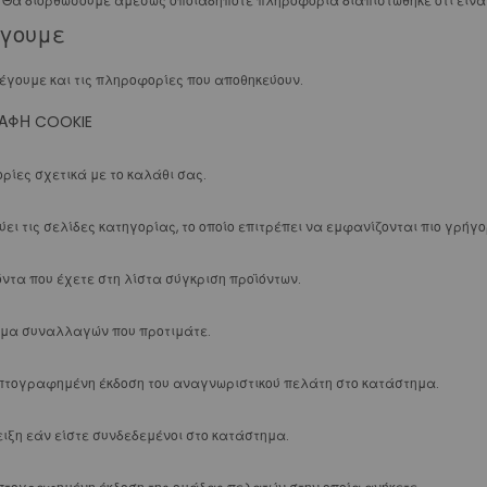
u. Θα διορθώσουμε αμέσως οποιαδήποτε πληροφορία διαπιστώθηκε ότι είν
Με Loops και Μασητικό επίπεδο
έγουμε
Plain & Μασητικό επίπεδo
Plain Μασητικό Επίπεδο & Hooks
γουμε και τις πληροφορίες που αποθηκεύουν.
Plain Μασητικό Επίπεδο & Elastic Retractor
ΑΦΉ COOKIE
Εξαρτήματα Τόξων
Θήκες Εξωστοματικών
ρίες σχετικά με το καλάθι σας.
Προσωπίδες
Ανταλλακτικά Προσωπίδων
ει τις σελίδες κατηγορίας, το οποίο επιτρέπει να εμφανίζονται πιο γρήγ
Χειλεοαπωθητές (Lip Bumpers)
Μικροεμφυτεύματα
όντα που έχετε στη λίστα σύγκριση προϊόντων.
Βοηθήματα Μικροεμφυτευμάτων Τιτανίου
Μικροεμφυτεύματα Τιτανίου
σμα συναλλαγών που προτιμάτε.
Εργαλεία
Εξεταστικά
πτογραφημένη έκδοση του αναγνωριστικού πελάτη στο κατάστημα.
Τοποθέτησης Αγκίστρων
Τοποθέτησης Δακτυλίων
ειξη εάν είστε συνδεδεμένοι στο κατάστημα.
Εργαλεία Προσδέσεων
Εργαλεία Συρμάτων