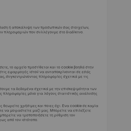
βαση ή αποκάλυψη των προσωπικών σας στοιχείων,
ων πληροφοριών που συλλέγουμε στο διαδίκτυο.
ετε, το αρχείο προστίθεται και το cookie βοηθά στην
 στις εφαρμογές ιστού να ανταποκρίνονται σε εσάς
σας, συγκεντρώνοντας πληροφορίες σχετικά με τις
σουμε τα δεδομένα σχετικά με την επισκεψιμότητα των
ις πληροφορίες μόνο για λόγους στατιστικής ανάλυσης
 θεωρείτε χρήσιμες και ποιες όχι. Ένα cookie σε καμία
ε να μοιραστείτε μαζί μας. Μπορείτε να επιλέξετε
πορείτε να τροποποιήσετε τη ρύθμιση του
ως από τον ιστότοπο.