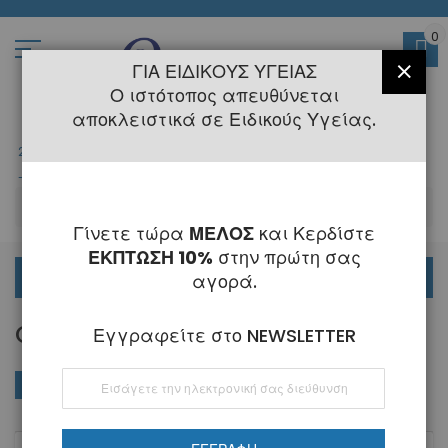
Μετάβαση
στο
περιεχόμενο
0
ΓΙΑ ΕΙΔΙΚΟΎΣ ΥΓΕΊΑΣ
ΚΛΕΊ
Ο ιστότοπος απευθύνεται
αποκλειστικά σε Ειδικούς Υγείας.
2108145775
- 6 Τηλεφωνική Εξυπηρέτηση
-
Κλειστά
6 - 21 Αυγούστου
-
ΑΝ
Γίνετε τώρα
ΜΕΛΟΣ
και Κερδίστε
ΕΚΠΤΩΣΗ 10%
στην πρώτη σας
ΟΡΘΟΔΟΝΤΙΚΑ
αγορά.
COVID
Εγγραφείτε στο NEWSLETTER
Εγγραφή
ΑΓΟΡΆ ΚΑΤΆ
Φθί
Ταξινόμηση κατά
στο
ταξ
Ενημερωτικό
Δελτίο: