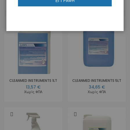
ΕΓΓΡΑΦΉ
16
Προϊόντα
CLEANMED INSTRUMENTS 1LT
CLEANMED INSTRUMENTS 5LT
13,57 €
34,65 €
Χωρίς ΦΠΑ
Χωρίς ΦΠΑ